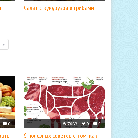
й
Салат с кукурузой и грибами
»
0
7963
0
0
вать
9 полезных советов о том, как