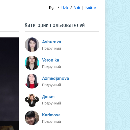
Рус
/
Uzb
/
Узб
|
Войти
Категории пользователей
Ashurova
Подручный
Veronika
Подручный
Axmedjanova
Подручный
Дания
Подручный
Karimova
Подручный