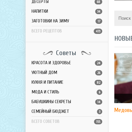
ДЕСЕРТЫ
68
НАПИТКИ
34
Поиск
ЗАГОТОВКИ НА ЗИМУ
17
ВСЕГО РЕЦЕПТОВ
473
НОВЫ
Советы
КРАСОТА И ЗДОРОВЬЕ
24
УЮТНЫЙ ДОМ
26
КУХНЯ И ПИТАНИЕ
82
МОДА И СТИЛЬ
6
БАБУШКИНЫ СЕКРЕТЫ
14
Медовы
СЕМЕЙНЫЙ БЮДЖЕТ
3
ВСЕГО СОВЕТОВ
155