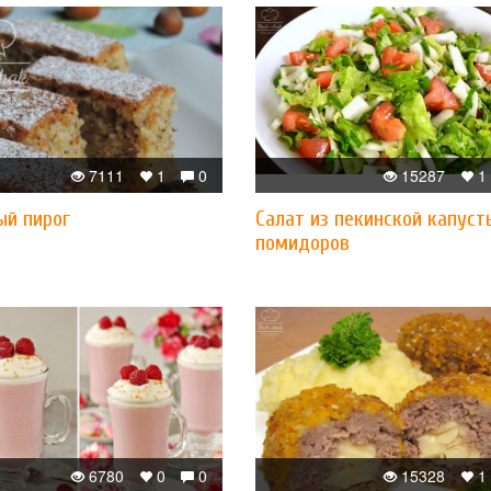
7111
1
0
15287
1
ый пирог
Салат из пекинской капуст
помидоров
6780
0
0
15328
1