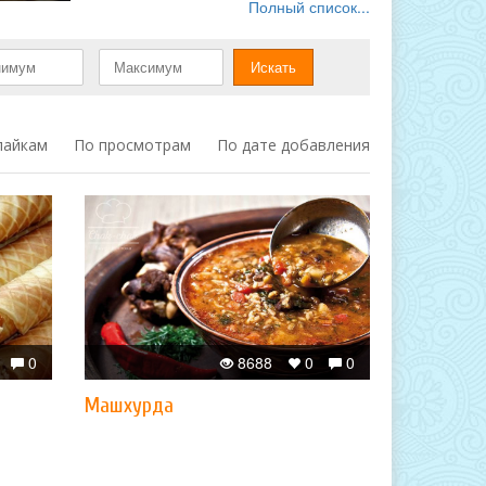
Полный список...
лайкам
По просмотрам
По дате добавления
0
8688
0
0
Машхурда