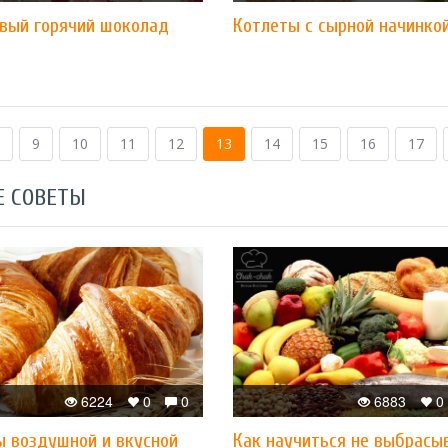
овый горячий шоколад
Котлеты с сырной начинко
9
10
11
12
13
14
15
16
17
Е СОВЕТЫ
6224
0
0
6883
0
ы воздушной и вкусной
Как научиться не выбрасы