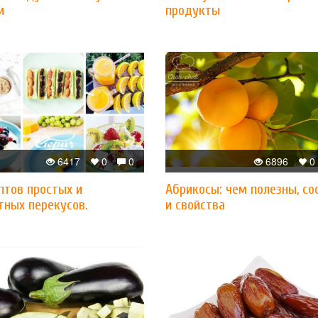
и
продукты
6417
0
0
6896
0
птов простых и
Абрикосы: чем полезны, со
тных перекусов.
и свойства