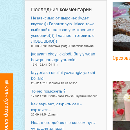
Последние комментарии
Независимо от дырочек будет
вкусно))) Гарантирую. Мясо тоже
выбирайте на свое усмотрение и
усвоение)))) Главное - готовить с
ЛЮБОВЬЮ)))
08-03 22:36 islamova ipargul khamidkhanovna
judayam ciroyli ciqibdi. Bu yiyiwdan
Орехов
bowqa narsaga yaramidi
16-01 22:41 D i l i m
tayyorlash usulini yozsangiz yaxshi
bo'lardi
28-12 15:10 Topradio.zn.uz online
Точно поможеть ?
17-02 17:08 Исмайлова Райхан Куанышбаевна
Как вариант, открыть семь
карточек...
25-09 14:54 Дания
Неа, я его добавляю совсем чуть-
чуть, для запаха!