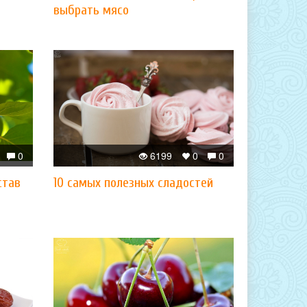
выбрать мясо
0
6199
0
0
став
10 самых полезных сладостей