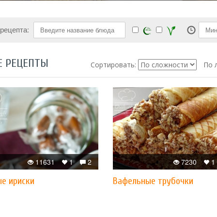
 рецепта:
Е РЕЦЕПТЫ
Сортировать:
По 
11631
1
2
7230
1
е ириски
Вафельные трубочки