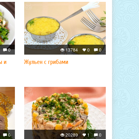
0
13784
0
0
ы и
Жульен с грибами
0
20289
1
0