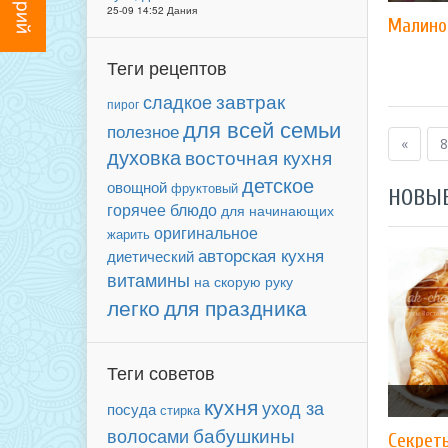
25-09 14:52 Дания
​Малин
Теги рецептов
завтрак
сладкое
пирог
для всей семьи
полезное
«
8
духовка
восточная кухня
детское
овощной
фруктовый
НОВЫ
горячее блюдо
для начинающих
оригинальное
жарить
авторская кухня
диетический
витамины
на скорую руку
легко
для праздника
Теги советов
кухня
уход за
посуда
стирка
бабушкины
волосами
Секрет