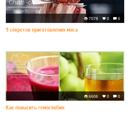
7078
0
0
9 секретов приготовления мяса
6606
0
0
Как повысить гемоглобин