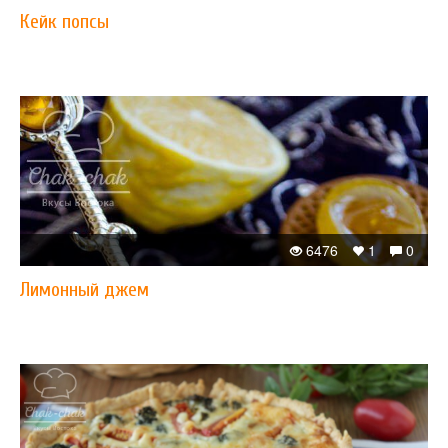
Кейк попсы
6476
1
0
Лимонный джем