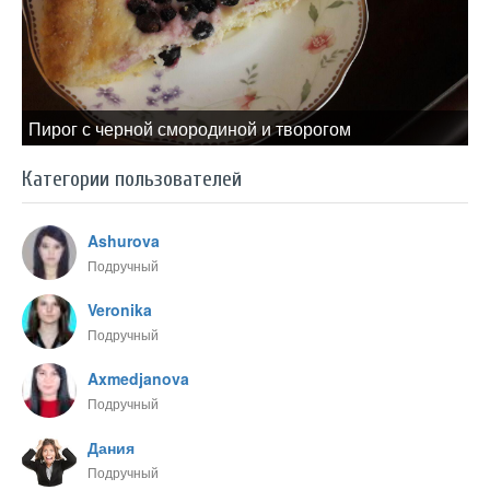
Пирог с черной смородиной и творогом
Категории пользователей
Ashurova
Подручный
Veronika
Подручный
Axmedjanova
Подручный
Дания
Подручный