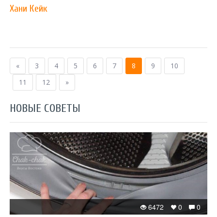
Хани Кейк
«
3
4
5
6
7
8
9
10
11
12
»
НОВЫЕ СОВЕТЫ
6472
0
0