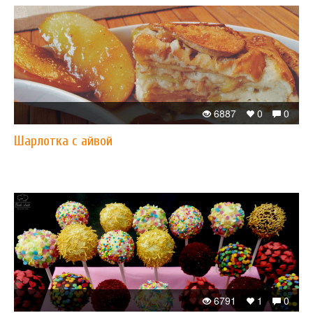
6887
0
0
Шарлотка с айвой
6791
1
0