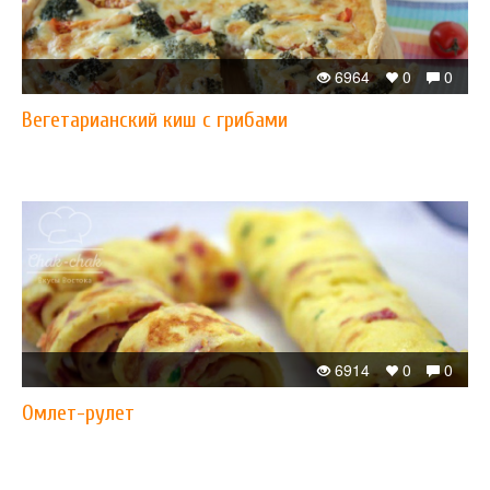
6964
0
0
Вегетарианский киш с грибами
6914
0
0
Омлет-рулет