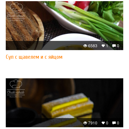
6583
1
0
Суп с щавелем и с яйцом
7910
0
0