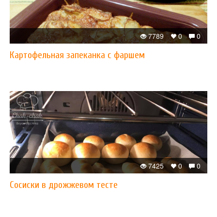
7789
0
0
Картофельная запеканка с фаршем
7425
0
0
Сосиски в дрожжевом тесте