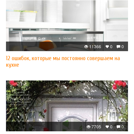
11366
0
0
12 ошибок, которые мы постоянно совершаем на
кухне
7705
0
0