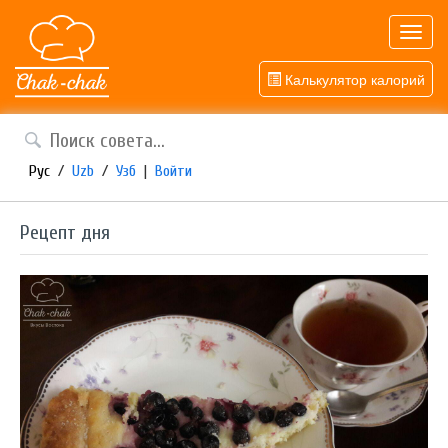
Toggl
navig
Калькулятор калорий
Рус
/
Uzb
/
Узб
|
Войти
Рецепт дня