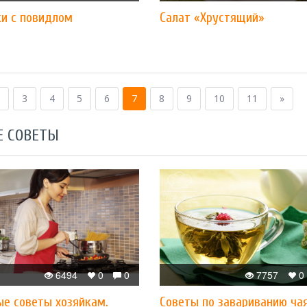
ки с повидлом
Салат «Хрустящий»
3
4
5
6
7
8
9
10
11
»
Е СОВЕТЫ
6494
0
0
7757
0
ые советы хозяйкам.
Советы по завариванию ча