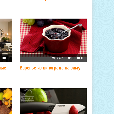
0
6671
0
0
ные
Варенье из винограда на зиму