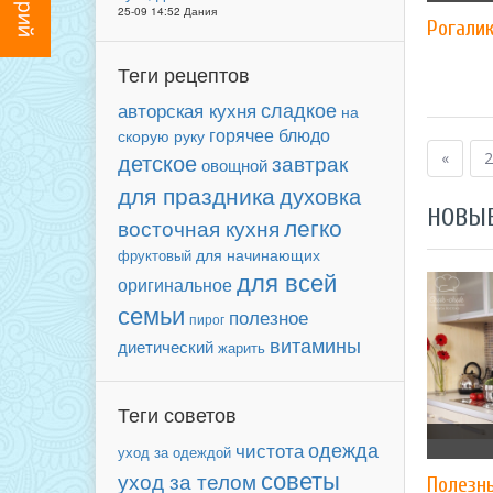
25-09 14:52 Дания
Рогали
Теги рецептов
сладкое
авторская кухня
на
горячее блюдо
скорую руку
детское
завтрак
«
2
овощной
для праздника
духовка
НОВЫ
легко
восточная кухня
для начинающих
фруктовый
для всей
оригинальное
семьи
полезное
пирог
витамины
диетический
жарить
Теги советов
одежда
чистота
уход за одеждой
советы
уход за телом
Полезн