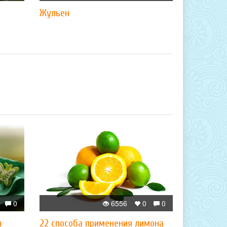
Жульен
0
6556
0
0
я
22 способа применения лимона