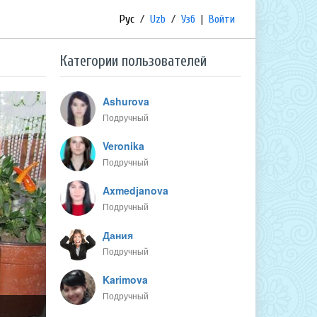
Рус
/
Uzb
/
Узб
|
Войти
Категории пользователей
Ashurova
Подручный
Veronika
Подручный
Axmedjanova
Подручный
Дания
Подручный
Karimova
Подручный