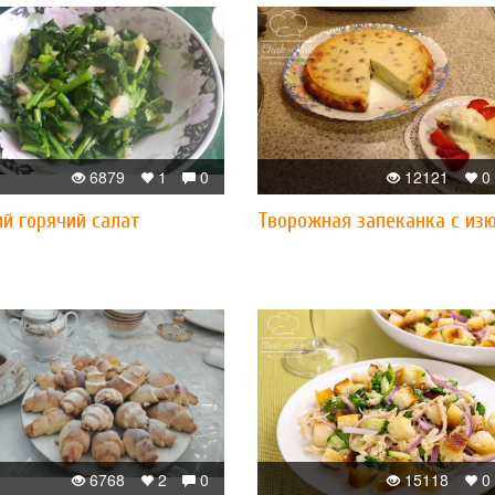
6879
1
0
12121
0
й горячий салат
Творожная запеканка с из
6768
2
0
15118
0