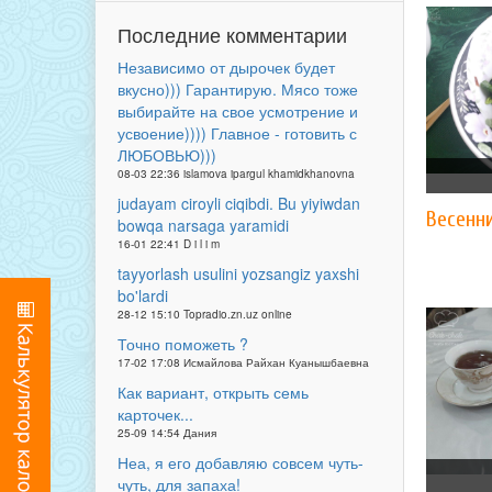
Последние комментарии
Независимо от дырочек будет
вкусно))) Гарантирую. Мясо тоже
выбирайте на свое усмотрение и
усвоение)))) Главное - готовить с
ЛЮБОВЬЮ)))
08-03 22:36 islamova ipargul khamidkhanovna
judayam ciroyli ciqibdi. Bu yiyiwdan
Весенни
bowqa narsaga yaramidi
16-01 22:41 D i l i m
tayyorlash usulini yozsangiz yaxshi
bo'lardi
28-12 15:10 Topradio.zn.uz online
Точно поможеть ?
17-02 17:08 Исмайлова Райхан Куанышбаевна
Как вариант, открыть семь
карточек...
25-09 14:54 Дания
Неа, я его добавляю совсем чуть-
чуть, для запаха!