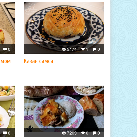
0
9474
1
0
юмом
Казан самса
0
7209
0
0