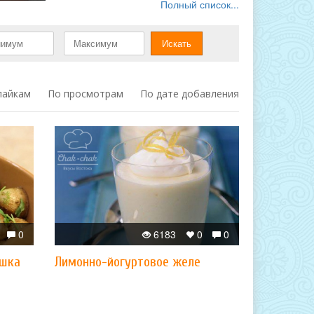
Полный список...
лайкам
По просмотрам
По дате добавления
0
6183
0
0
ошка
Лимонно-йогуртовое желе