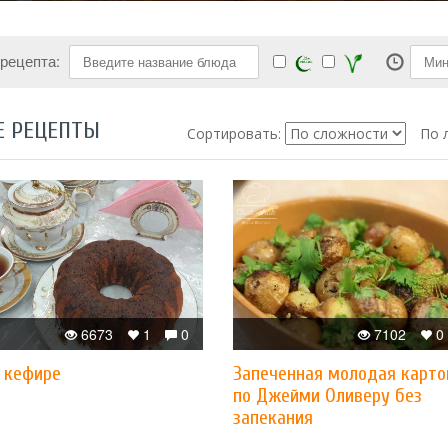
 рецепта:
Е РЕЦЕПТЫ
Сортировать:
По 
6673
1
0
7102
0
а кефире
Запеченная молодая карт
по Джейми Оливеру без
запекания