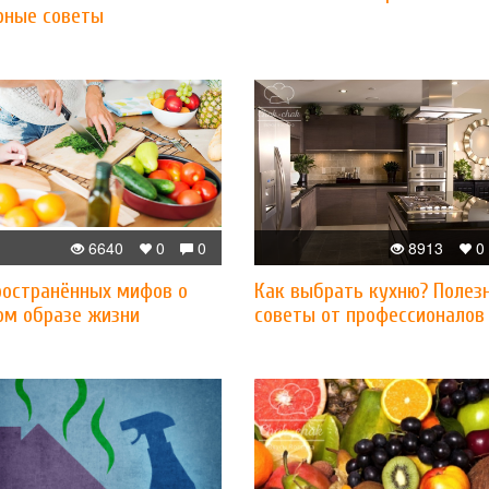
рные советы
6640
0
0
8913
0
пространённых мифов о
Как выбрать кухню? Полез
ом образе жизни
советы от профессионалов