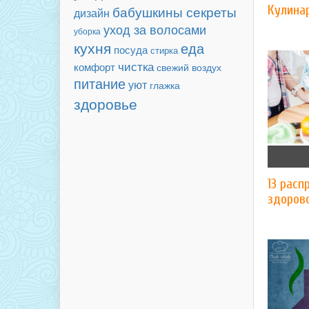
бабушкины секреты
Кулина
дизайн
уход за волосами
уборка
кухня
еда
посуда
стирка
чистка
комфорт
свежий воздух
питание
уют
глажка
здоровье
13 рас
здоров