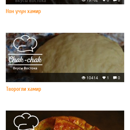
Нон учун хамир
10414
1
0
Творогли хамир