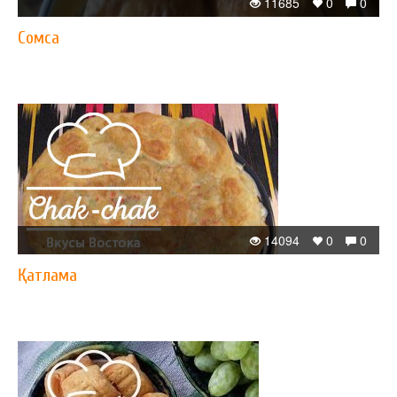
11685
0
0
Сомса
14094
0
0
Қатлама