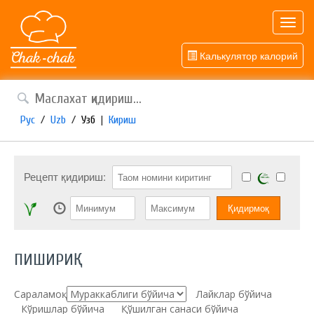
Toggl
navig
Калькулятор калорий
Рус
/
Uzb
/
Узб
|
Кириш
Рецепт қидириш:
ПИШИРИҚ
Сараламоқ:
Лайклар бўйича
Кўришлар бўйича
Қўшилган санаси бўйича