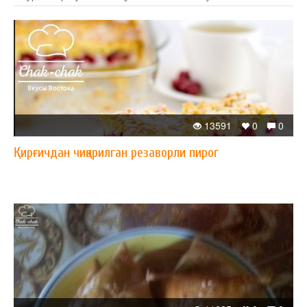
13591
0
0
Қирғичдан чиқарилган резаворли пирог