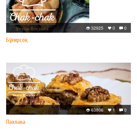
32925
0
0
Бўғирсоқ
63806
1
0
Пахлава