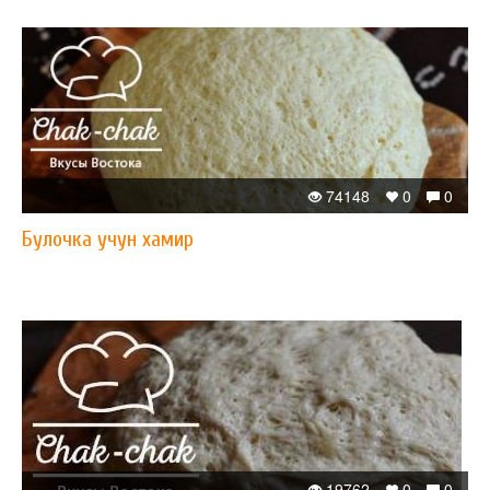
74148
0
0
Булочка учун хамир
19762
0
0