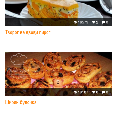
16579
2
0
Творог ва қовоқли пирог
19187
0
0
Ширин булочка