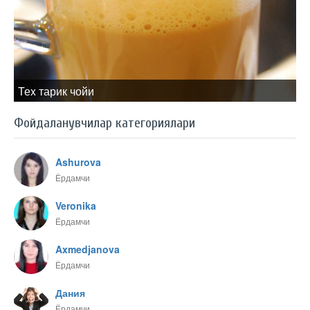
Теx тарик чойи
Фойдаланувчилар категориялари
Ashurova
Ёрдамчи
Veronika
Ёрдамчи
Axmedjanova
Ёрдамчи
Дания
Ёрдамчи