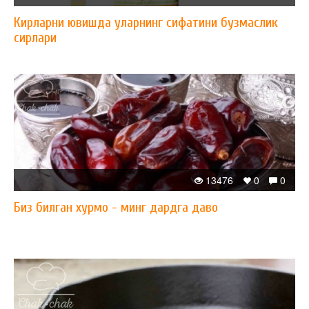
Кирларни ювишда уларнинг сифатини бузмаслик
сирлари
13476
0
0
Биз билган хурмо - минг дардга даво