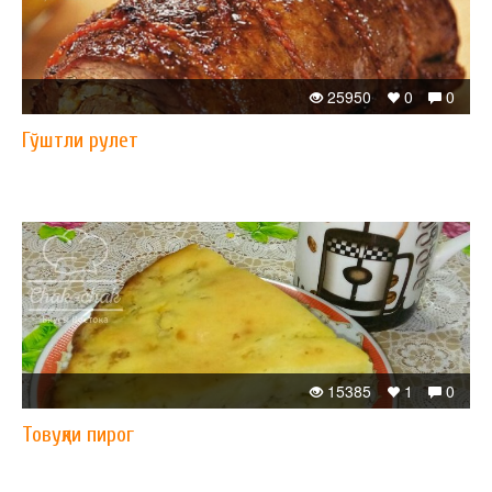
25950
0
0
Гўштли рулет
15385
1
0
Товуқли пирог