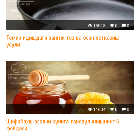
15918
0
0
Темир идишдаги зангни тез ва осон кетказиш
усули
11634
0
0
Шифобахш асални кунига тановул қилишнинг 6
фойдаси