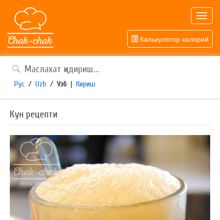
Toggl
navig
Калькулятор калорий
Рус
/
Uzb
/
Узб
|
Кириш
Кун рецепти