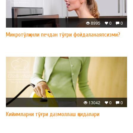
8995
0
0
Микротўлқинли печдан тўғри фойдаланаяпсизми?
13042
0
0
Кийимларни тўғри дазмоллаш қоидалари