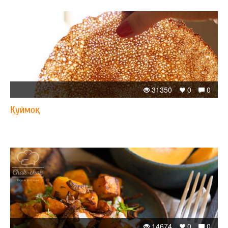
31350
0
0
Қуймоқ
14674
0
0