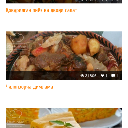
Қовурилган пиёз ва қовоқли салат
31806
1
1
Чилонзорча димлама