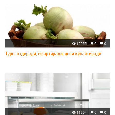
12955
0
0
Турп: оздиради, ёшартиради, қонни кўпайтиради
11354
0
0