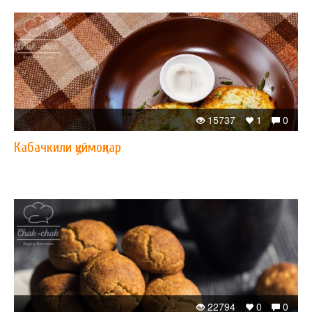
15737
1
0
Кабачкили қуймоқлар
22794
0
0