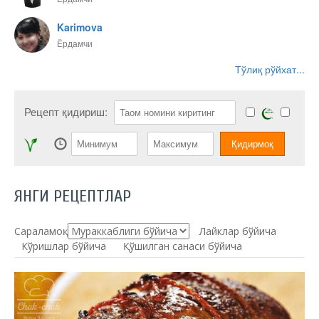
Karimova
Ёрдамчи
Тўлиқ рўйхат...
Рецепт қидириш:
ЯНГИ РЕЦЕПТЛАР
Сараламоқ:
Лайклар бўйича
Кўришлар бўйича
Қўшилган санаси бўйича