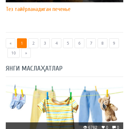
Тез тайёрланадиган печенье
«
1
2
3
4
5
6
7
8
9
10
»
ЯНГИ МАСЛАҲАТЛАР
6762
0
0