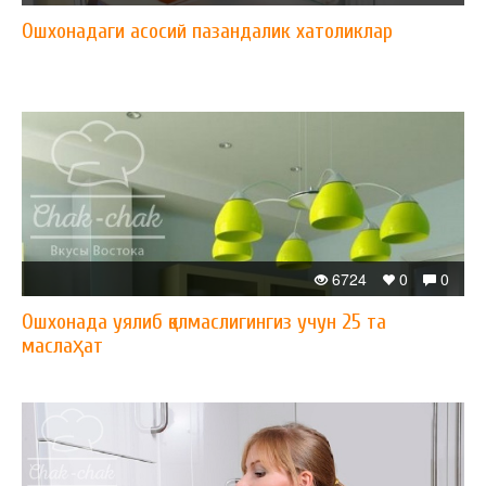
Ошхонадаги асосий пазандалик хатоликлар
6724
0
0
Ошхонада уялиб қолмаслигингиз учун 25 та
маслаҳат