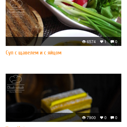
6574
1
0
Суп с щавелем и с яйцом
7900
0
0