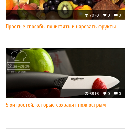
7070
0
0
Простые способы почистить и нарезать фрукты
6816
0
0
5 хитростей, которые сохранят нож острым