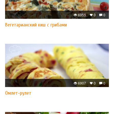
6955
0
0
Вегетарианский киш с грибами
6907
0
0
Омлет-рулет