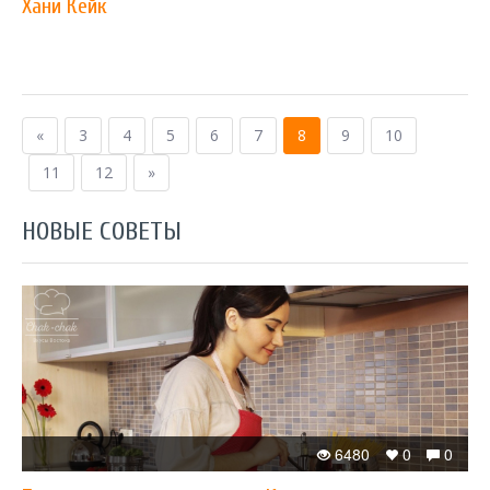
Хани Кейк
«
3
4
5
6
7
8
9
10
11
12
»
НОВЫЕ СОВЕТЫ
6480
0
0