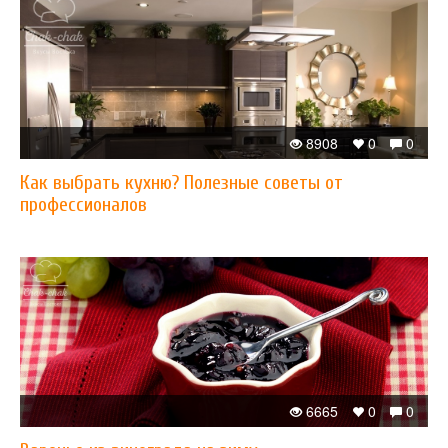
8908
0
0
Как выбрать кухню? Полезные советы от
профессионалов
6665
0
0