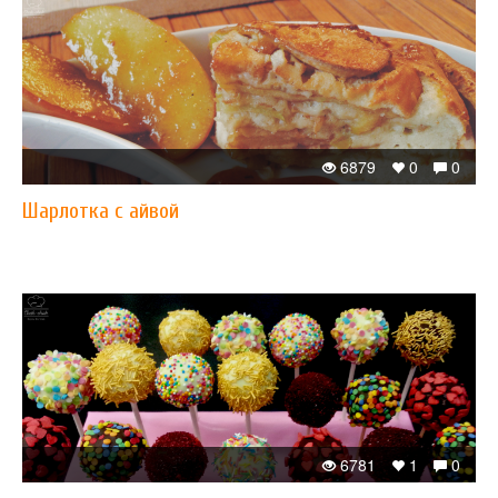
6879
0
0
Шарлотка с айвой
6781
1
0