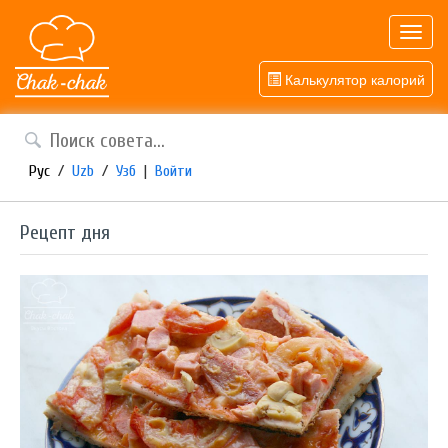
Toggl
navig
Калькулятор калорий
Рус
/
Uzb
/
Узб
|
Войти
Рецепт дня