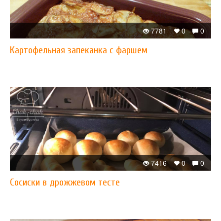
7781
0
0
Картофельная запеканка с фаршем
7416
0
0
Сосиски в дрожжевом тесте