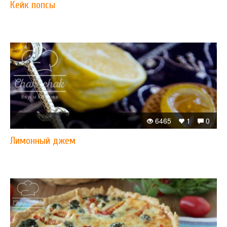
Кейк попсы
6465
1
0
Лимонный джем