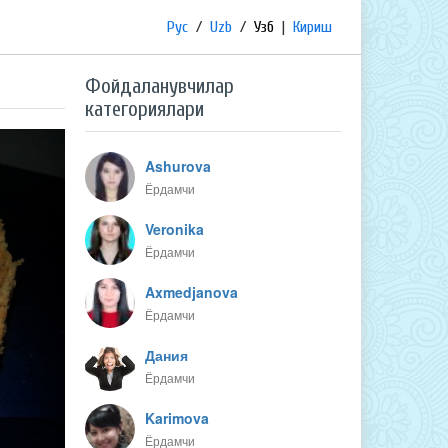
Рус
/
Uzb
/
Узб
|
Кириш
Фойдаланувчилар
категориялари
Ashurova
Ёрдамчи
Veronika
Ёрдамчи
Axmedjanova
Ёрдамчи
Дания
Ёрдамчи
Karimova
Ёрдамчи