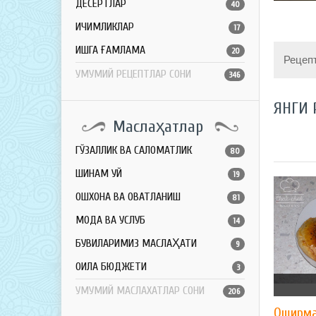
ДЕСЕРТЛАР
40
ИЧИМЛИКЛАР
17
ҚИШГА ҒАМЛАМА
20
Рецеп
УМУМИЙ РЕЦЕПТЛАР СОНИ
346
ЯНГИ 
Маслаҳатлар
ГЎЗАЛЛИК ВА САЛОМАТЛИК
80
ШИНАМ УЙ
19
ОШХОНА ВА ОВҚАТЛАНИШ
81
МОДА ВА УСЛУБ
14
БУВИЛАРИМИЗ МАСЛАҲАТИ
9
ОИЛА БЮДЖЕТИ
3
УМУМИЙ МАСЛАХАТЛАР СОНИ
206
Оширма