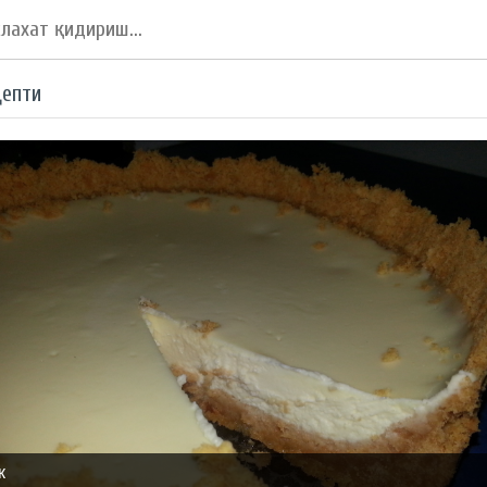
цепти
к