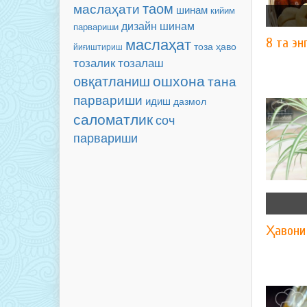
таом
маслаҳати
шинам
кийим
дизайн
шинам
парвариши
маслаҳат
8 та эн
тоза ҳаво
йиғиштириш
тозалаш
тозалик
ошхона
овқатланиш
тана
парвариши
идиш
дазмол
саломатлик
соч
парвариши
Ҳавони