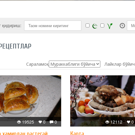
т қидириш:
РЕЦЕПТЛАР
Сараламоқ:
Лайклар бўйич
19525
0
0
12112
0
 хамирдан растегай
Қарта