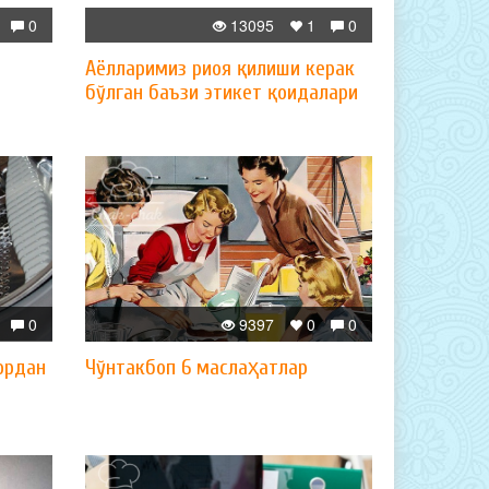
0
13095
1
0
Аёлларимиз риоя қилиши керак
бўлган баъзи этикет қоидалари
0
9397
0
0
ордан
Чўнтакбоп 6 маслаҳатлар