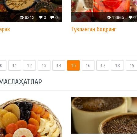
6213
0
0
13665
0
арак
Тузланган бодринг
0
11
12
13
14
15
16
17
18
19
 МАСЛАҲАТЛАР