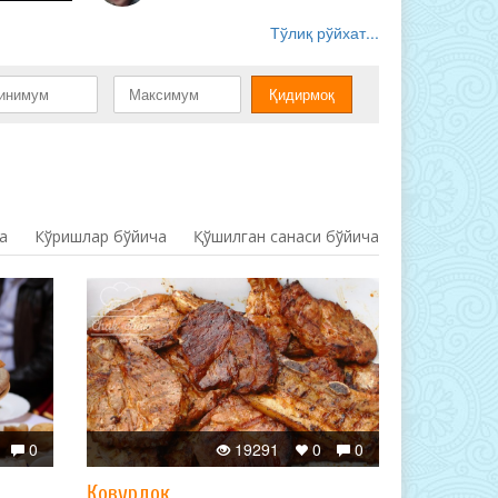
Тўлиқ рўйхат...
а
Кўришлар бўйича
Қўшилган санаси бўйича
0
19291
0
0
Қовурдоқ