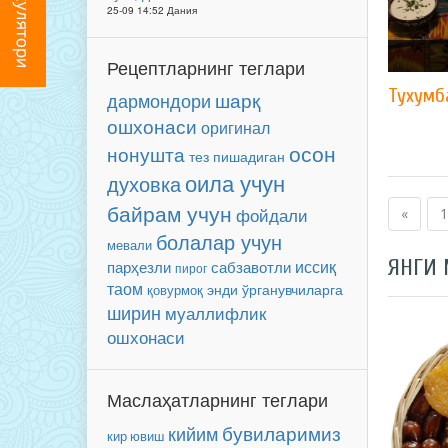
25-09 14:52 Дания
Рецептларнинг теглари
Тухумб
шарқ
дармондори
ошхонаси
оригинал
осон
нонушта
тез пишадиган
оила учун
духовка
байрам учун
фойдали
«
1
болалар учун
мевали
ЯНГИ
иссиқ
парҳезли
сабзавотли
пирог
таом
энди ўрганувчиларга
қовурмоқ
ширин
муаллифлик
ошхонаси
Маслаҳатларнинг теглари
бувиларимиз
кийим
кир ювиш