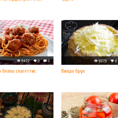
8422
0
0
9275
0
 белла спагеттис
Вилдо брух