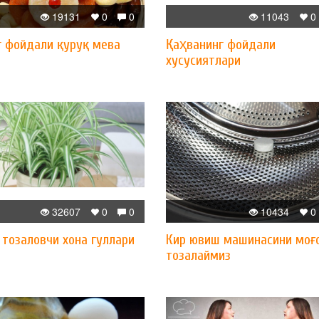
19131
0
0
11043
0
г фойдали қуруқ мева
Қаҳванинг фойдали
хусусиятлари
32607
0
0
10434
0
 тозаловчи хона гуллари
Кир ювиш машинасини моғ
тозалаймиз