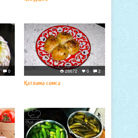
0
28672
0
2
Қатлама сомса