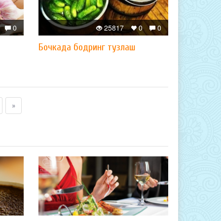
0
25817
0
0
Бочкада бодринг тузлаш
»