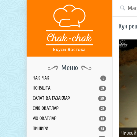
Кун ре
Меню
ЧАК-ЧАК
6
НОНУШТА
39
САЛАТ ВА ГАЗАКЛАР
50
СУЮҚ ОВҚАТЛАР
27
ҚУЮҚ ОВҚАТЛАР
66
ПИШИРИҚ
81
Чизкей