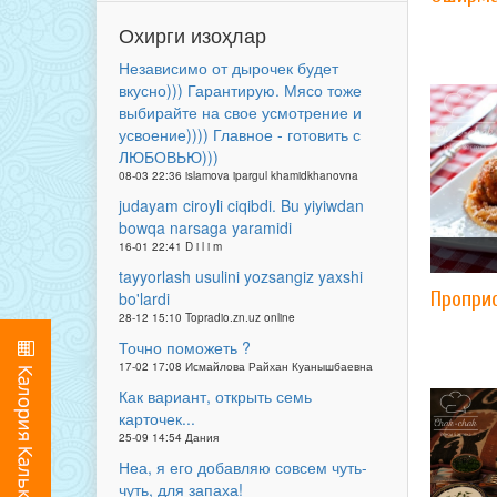
Охирги изоҳлар
Независимо от дырочек будет
вкусно))) Гарантирую. Мясо тоже
выбирайте на свое усмотрение и
усвоение)))) Главное - готовить с
ЛЮБОВЬЮ)))
08-03 22:36 islamova ipargul khamidkhanovna
judayam ciroyli ciqibdi. Bu yiyiwdan
bowqa narsaga yaramidi
16-01 22:41 D i l i m
tayyorlash usulini yozsangiz yaxshi
Проприо
bo'lardi
28-12 15:10 Topradio.zn.uz online
Точно поможеть ?
17-02 17:08 Исмайлова Райхан Куанышбаевна
Как вариант, открыть семь
карточек...
25-09 14:54 Дания
Неа, я его добавляю совсем чуть-
чуть, для запаха!