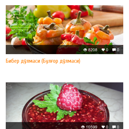
8208
0
0
Бибер дўлмаси (Булғор дўлмаси)
10599
0
0