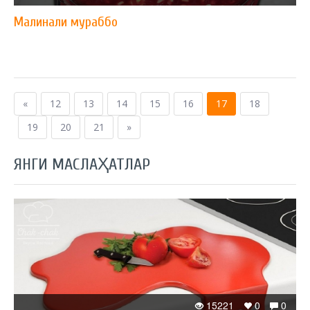
Малинали мураббо
«
12
13
14
15
16
17
18
19
20
21
»
ЯНГИ МАСЛАҲАТЛАР
15221
0
0