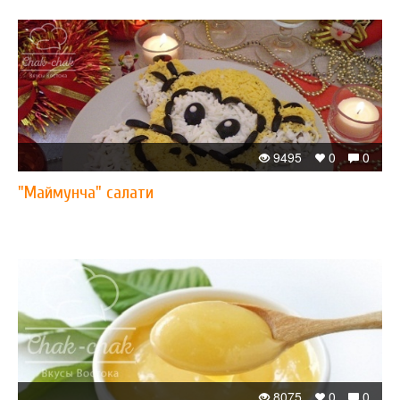
9495
0
0
"Маймунча" салати
8075
0
0