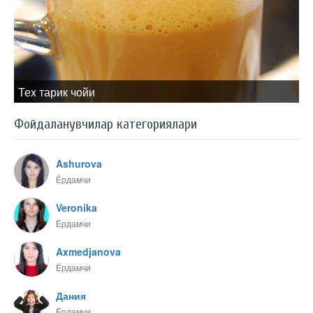
Теx тарик чойи
Фойдаланувчилар категориялари
Ashurova
Ёрдамчи
Veronika
Ёрдамчи
Axmedjanova
Ёрдамчи
Дания
Ёрдамчи