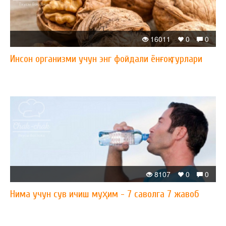
16011
0
0
Инсон организми учун энг фойдали ёнғоқ турлари
8107
0
0
Нима учун сув ичиш муҳим - 7 саволга 7 жавоб