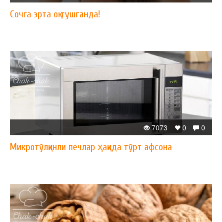
Сочга эрта оқ тушганда!
7073
0
0
Микротўлқинли печлар ҳақида тўрт афсона