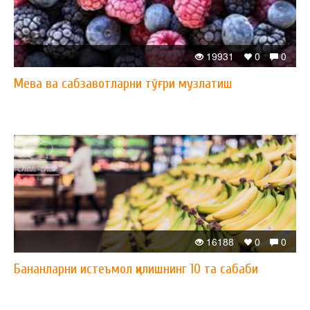
19931
0
0
Мева ва сабзавотларни тўғри музлатиш
16188
0
0
Бананларни истеъмол қилишнинг 10 та сабаби