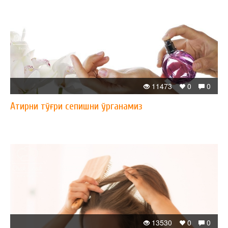
11473
0
0
Атирни тўғри сепишни ўрганамиз
13530
0
0