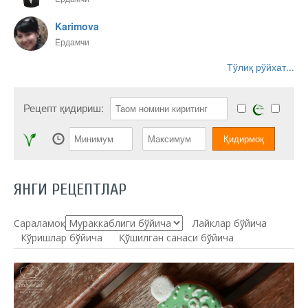
Karimova
Ёрдамчи
Тўлиқ рўйхат...
Рецепт қидириш:
ЯНГИ РЕЦЕПТЛАР
Сараламоқ:
Лайклар бўйича
Кўришлар бўйича
Қўшилган санаси бўйича