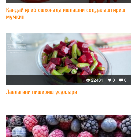
Қандай қилиб ошхонада ишлашни соддалаштириш
мумкин
22431
0
0
Лавлагини пишириш усуллари