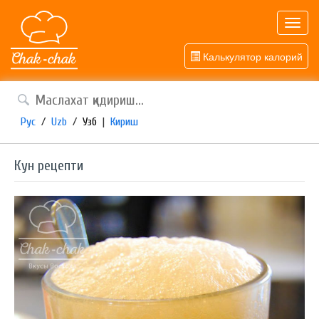
Toggl
navig
Калькулятор калорий
Рус
/
Uzb
/
Узб
|
Кириш
Кун рецепти