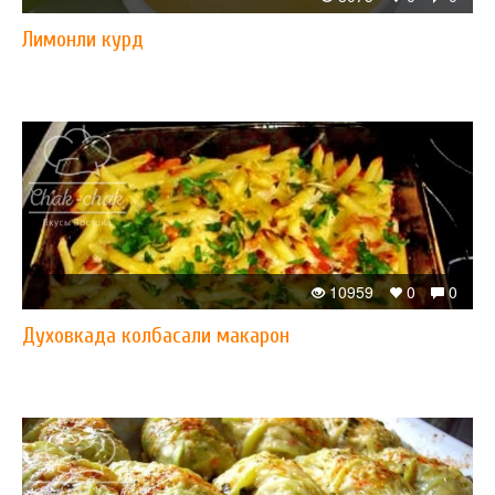
Лимонли курд
10959
0
0
Духовкада колбасали макарон