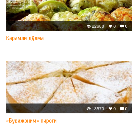
22688
0
0
Карамли дўлма
13570
0
0
«Бувижоним» пироги