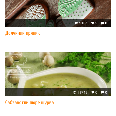
9135
2
0
Долчинли пряник
11743
0
0
Сабзавотли пюре шўрва