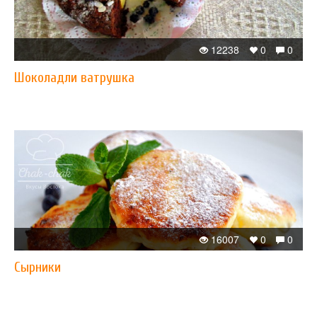
12238
0
0
Шоколадли ватрушка
16007
0
0
Сырники