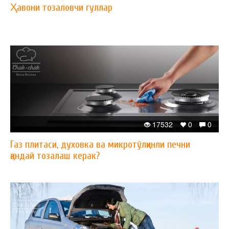
Ҳавони тозаловчи гуллар
17532
0
0
Газ плитаси, духовка ва микротўлқинли печни
қандай тозалаш керак?