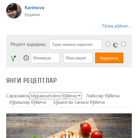
Karimova
Ёрдамчи
Тўлиқ рўйхат...
Рецепт қидириш:
ЯНГИ РЕЦЕПТЛАР
Сараламоқ:
Лайклар бўйича
Кўришлар бўйича
Қўшилган санаси бўйича