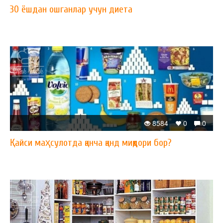
30 ёшдан ошганлар учун диета
8584
0
0
Қайси маҳсулотда қанча қанд миқдори бор?