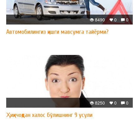
8490
0
0
Автомобилингиз қишги мавсумга тайёрми?
8250
0
0
Ҳиқичоқдан халос бўлишнинг 9 усули