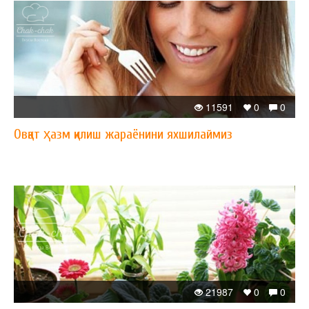
11591
0
0
Овқат ҳазм қилиш жараёнини яхшилаймиз
21987
0
0