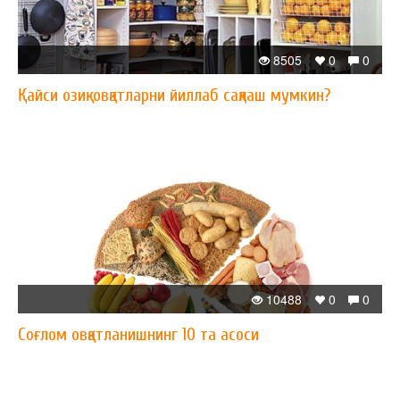
8505
0
0
Қайси озиқ-овқатларни йиллаб сақлаш мумкин?
10488
0
0
Соғлом овқатланишнинг 10 та асоси