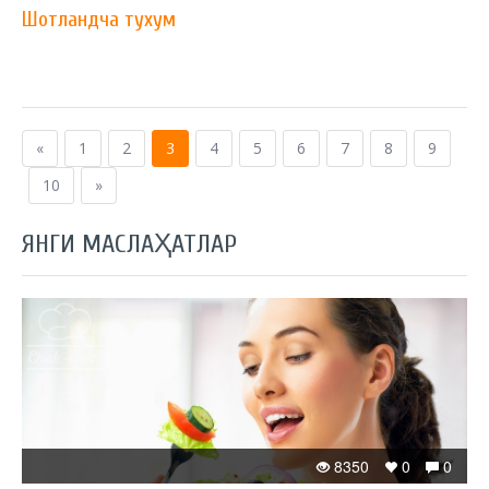
Шотландча тухум
«
1
2
3
4
5
6
7
8
9
10
»
ЯНГИ МАСЛАҲАТЛАР
8350
0
0