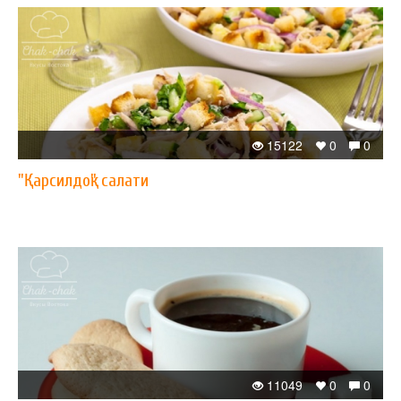
15122
0
0
"Қарсилдоқ" салати
11049
0
0