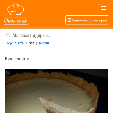
Toggl
navig
Калькулятор калорий
Рус
/
Uzb
/
Узб
|
Кириш
Кун рецепти