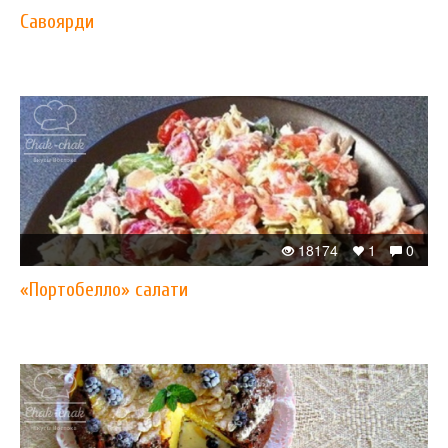
Савоярди
18174
1
0
«Портобелло» салати