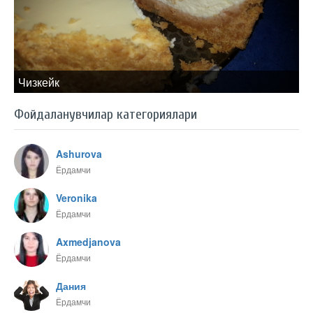
Чизкейк
Фойдаланувчилар категориялари
Ashurova
Ёрдамчи
Veronika
Ёрдамчи
Axmedjanova
Ёрдамчи
Дания
Ёрдамчи