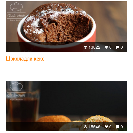
13822
0
0
Шоколадли кекс
15646
0
0