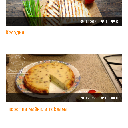
13067
1
0
Кесадия
12128
0
0
Творог ва майизли тоблама