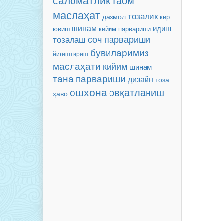
саломатлик
таом
маслаҳат
тозалик
дазмол
кир
шинам
идиш
кийим парвариши
ювиш
соч парвариши
тозалаш
бувиларимиз
йиғиштириш
маслаҳати
кийим
шинам
тана парвариши
дизайн
тоза
ошхона
овқатланиш
ҳаво