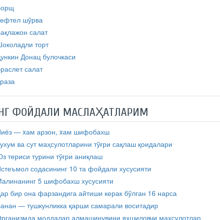
Борщ
ефтел шўрва
ақлажон салат
околадли торт
ункин Донац булочкаси
раслет салат
раза
НГ ФОЙДАЛИ МАСЛАҲАТЛАРИМ
иёз — xам арзон, xам шифобахш
ухум ва сут маҳсулотларини тўғри сақлаш қоидалари
з териси турини тўғри аниқлаш
стеъмол содасининг 10 та фойдали хусусияти
алинанинг 5 шифобахш хусусияти
ар бир она фарзандига айтиши керак бўлган 16 нарса
анан — тушкунликка қарши самарали воситадир
рганизмда моддалар алмашинувини яхшиловчи маҳсулотлар