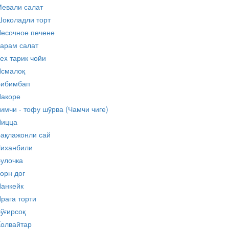
евали салат
околадли торт
есочное печене
арам салат
еx тарик чойи
Исмалоқ
Бибимбап
акоре
имчи - тофу шўрва (Чамчи чиге)
Пицца
ақлажонли сай
иханбили
улочка
орн дог
анкейк
рага торти
ўғирсоқ
олвайтар