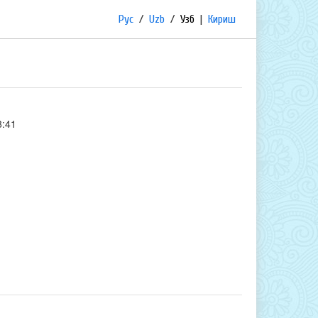
Рус
/
Uzb
/
Узб
|
Кириш
8:41