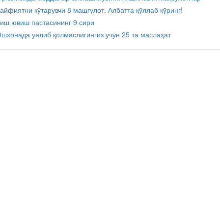
айфиятни кўтарувчи 8 машғулот. Албатта қўллаб кўринг!
иш ювиш пастасининг 9 сири
шхонада уялиб қолмаслигингиз учун 25 та маслаҳат