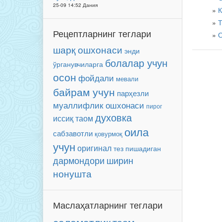
25-09 14:52 Дания
К
Т
Рецептларнинг теглари
О
шарқ ошхонаси
энди
болалар учун
ўрганувчиларга
осон
фойдали
мевали
байрам учун
парҳезли
муаллифлик ошхонаси
пирог
духовка
иссиқ таом
оила
сабзавотли
қовурмоқ
учун
оригинал
тез пишадиган
ширин
дармондори
нонушта
Маслаҳатларнинг теглари