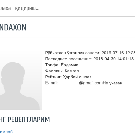
NDAXON
Рўйхатдан ўтганлик санаси: 2016-07-16 12:2
Последнее посещение: 2018-04-30 14:01:18
Тоифа: Ёрдамчи
Фаоллик: Камгап
Рейтинг: Ҳарбий ошпаз
E-mail: ________@gmail.comНе указан
НГ РЕЦЕПТЛАРИМ
Кимпаб