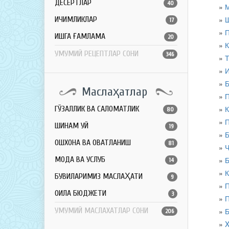
ДЕСЕРТЛАР
40
М
Ш
ИЧИМЛИКЛАР
17
П
ҚИШГА ҒАМЛАМА
20
К
УМУМИЙ РЕЦЕПТЛАР СОНИ
346
Т
Маслаҳатлар
П
К
ГЎЗАЛЛИК ВА САЛОМАТЛИК
80
ШИНАМ УЙ
19
Б
ОШХОНА ВА ОВҚАТЛАНИШ
81
Ч
МОДА ВА УСЛУБ
Б
14
К
БУВИЛАРИМИЗ МАСЛАҲАТИ
9
П
ОИЛА БЮДЖЕТИ
3
П
УМУМИЙ МАСЛАХАТЛАР СОНИ
Б
206
X