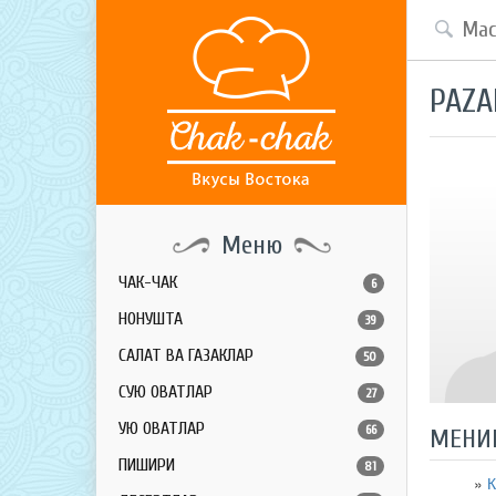
PAZA
Меню
ЧАК-ЧАК
6
НОНУШТА
39
САЛАТ ВА ГАЗАКЛАР
50
СУЮҚ ОВҚАТЛАР
27
ҚУЮҚ ОВҚАТЛАР
66
МЕНИ
ПИШИРИҚ
81