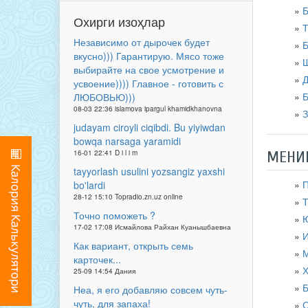
Охирги изоҳлар
Т
Независимо от дырочек будет
Б
вкусно))) Гарантирую. Мясо тоже
Ш
выбирайте на свое усмотрение и
Д
усвоение)))) Главное - готовить с
Б
ЛЮБОВЬЮ)))
08-03 22:36 islamova ipargul khamidkhanovna
З
judayam ciroyli ciqibdi. Bu yiyiwdan
bowqa narsaga yaramidi
16-01 22:41 D i l i m
МЕНИ
tayyorlash usulini yozsangiz yaxshi
П
bo'lardi
28-12 15:10 Topradio.zn.uz online
Т
Точно поможеть ?
Ю
17-02 17:08 Исмайлова Райхан Куанышбаевна
И
Как вариант, открыть семь
М
карточек...
Ҳ
25-09 14:54 Дания
Б
Неа, я его добавляю совсем чуть-
чуть, для запаха!
О