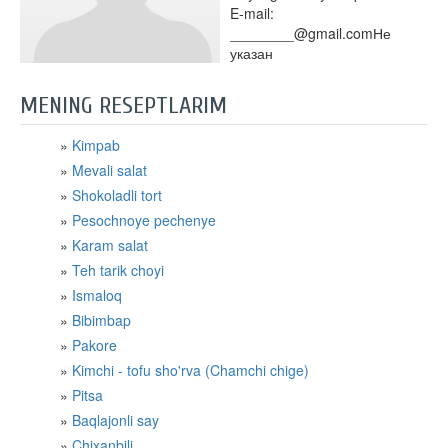
E-mail:
________@gmail.comНе
указан
MENING RESEPTLARIM
Kimpab
Mevali salat
Shokoladli tort
Pesochnoye pechenye
Karam salat
Teh tarik choyi
Ismaloq
Bibimbap
Pakore
Kimchi - tofu sho'rva (Chamchi chige)
Pitsa
Baqlajonli say
Chixanbili