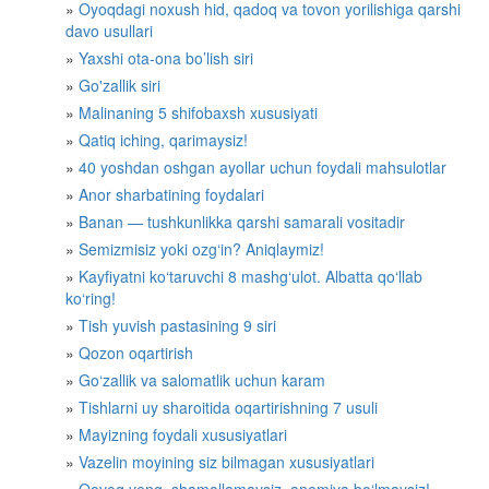
Oyoqdagi noxush hid, qadoq va tovon yorilishiga qarshi
davo usullari
Yaxshi ota-ona bo’lish siri
Go'zallik siri
Malinaning 5 shifobaxsh xususiyati
Qatiq iching, qarimaysiz!
40 yoshdan oshgan ayollar uchun foydali mahsulotlar
Anor sharbatining foydalari
Banan — tushkunlikka qarshi samarali vositadir
Semizmisiz yoki ozg‘in? Aniqlaymiz!
Kayfiyatni ko‘taruvchi 8 mashg‘ulot. Albatta qo‘llab
ko‘ring!
Tish yuvish pastasining 9 siri
Qozon oqartirish
Go‘zallik va salomatlik uchun karam
Tishlarni uy sharoitida oqartirishning 7 usuli
Mayizning foydali xususiyatlari
Vazelin moyining siz bilmagan xususiyatlari