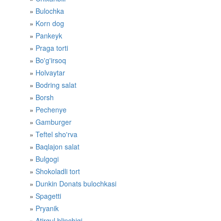
Bulochka
Korn dog
Pankeyk
Praga torti
Bo'g'irsoq
Holvaytar
Bodring salat
Borsh
Pechenye
Gamburger
Teftel sho'rva
Baqlajon salat
Bulgogi
Shokoladli tort
Dunkin Donats bulochkasi
Spagetti
Pryanik
Atirgul blinchigi