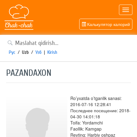
Toggl
navig
Калькулятор калорий
Рус
/
Uzb
/
Узб
|
Kirish
PAZANDAXON
Ro’yxatda o’tganlik sanasi:
2016-07-16 12:28:41
Последнее посещение: 2018-
04-30 14:01:18
Toifa: Yordamchi
Faollik: Kamgap
Reyting: Harbiy oshpaz