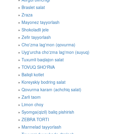
Braslet salat
Zraza
Mayonez tayyorlash
Shokoladli jele
Zefir tayyorlash
Cho'zma lag'mon (qovurma)
Uyg'urcha cho'zma lag'mon (suyuq)
Tuxumli baqlajon salat
TOVUQ SHO'RVA
Baliqli kotlet
Koreyskiy bodring salat
Qovurma karam (achchiq salat)
Zarli taom
Limon choy
Syomga(qizil) baliq pishirish
ZEBRA TORTI
Marmelad tayyorlash