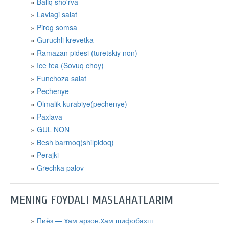
Baliq sho'rva
Lavlagi salat
Pirog somsa
Guruchli krevetka
Ramazan pidesi (turetskiy non)
Ice tea (Sovuq choy)
Funchoza salat
Pechenye
Olmalik kurabiye(pechenye)
Paxlava
GUL NON
Besh barmoq(shilpidoq)
Perajki
​Grechka palov
MENING FOYDALI MASLAHATLARIM
Пиёз — xам арзон,xам шифобахш