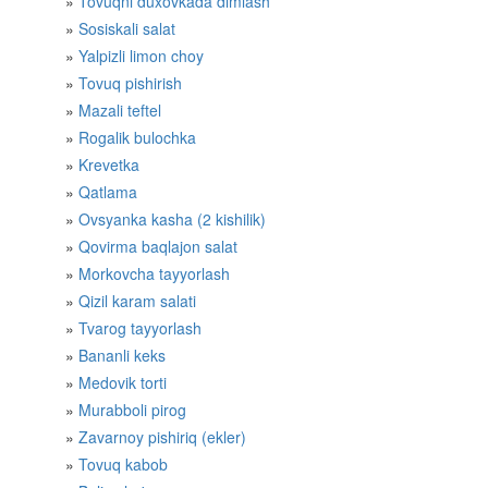
Tovuqni duxovkada dimlash
Sosiskali salat
Yalpizli limon choy
Tovuq pishirish
Mazali teftel
Rogalik bulochka
Krevetka
Qatlama
Ovsyanka kasha (2 kishilik)
Qovirma baqlajon salat
Morkovcha tayyorlash
Qizil karam salati
Tvarog tayyorlash
Bananli keks
Medovik torti
Murabboli pirog
Zavarnoy pishiriq (ekler)
Tovuq kabob