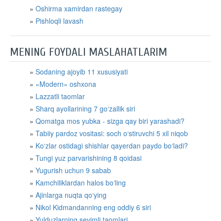
Oshirma xamirdan rastegay
Pishloqli lavash
MENING FOYDALI MASLAHATLARIM
​Sodaning ajoyib 11 xususiyati
«Modern» oshxona
Lazzatli taomlar
Sharq ayollarining 7 go‘zallik siri
​Qomatga mos yubka - sizga qay biri yarashadi?
Tabiiy pardoz vositasi: soch o‘stiruvchi 5 xil niqob
​Ko‘zlar ostidagi shishlar qayerdan paydo bo‘ladi?
Tungi yuz parvarishining 8 qoidasi
Yugurish uchun 9 sabab
Kamchiliklardan halos bo‘ling
Ajinlarga nuqta qo‘ying
​Nikol Kidmandanning eng oddiy 6 siri
Yulduzlarning sevimli taomlari