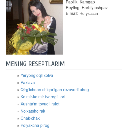
Faollik: Kamgap
Reyting: Harbiy oshpaz
E-mail: Не указан
MENING RESEPTLARIM
Yeryong‘oqli xolva
Paxlava
Qirg‘ichdan chiqarilgan rezavorli pirog
Ko‘mir-ko‘mir tvorogli tort
Xushta'm tovuqli rulet
No‘xatsho‘rak
Chak-chak
Polyakcha pirog