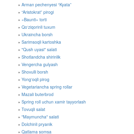
Arman pechenyesi “Kyata”
“Aristokrat” pirogi
«Baunti» torti
​Qo‘ziqorinli tuxum
​Ukraincha borsh
​Sarimsoqli kartoshka
"Qush uyasi" salati
Shotlandcha shirinlik
Vengercha gulyash
Shovulli borsh
Yong‘oqli pirog​
Vegetariancha spring rollar
Mazali buterbrod
​Spring roll uchun xamir tayyorlash
Tovuqli salat
"Maymuncha" salati
Dolchinli pryanik
Qatlama somsa