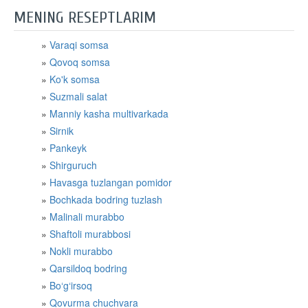
MENING RESEPTLARIM
Varaqi somsa
Qovoq somsa
Ko'k somsa
Suzmali salat
Manniy kasha multivarkada
Sirnik
Pankeyk
Shirguruch
Havasga tuzlangan pomidor
Bochkada bodring tuzlash
Malinali murabbo
Shaftoli murabbosi
Nokli murabbo
Qarsildoq bodring
Bo‘g‘irsoq
Qovurma chuchvara