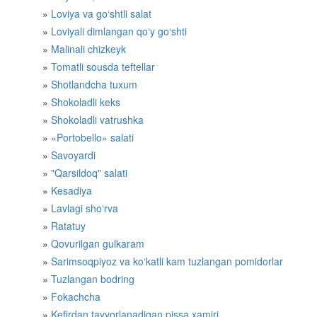
Loviya va go‘shtli salat
Loviyali dimlangan qo‘y go‘shti
Malinali chizkeyk
Tomatli sousda teftellar
Shotlandcha tuxum
Shokoladli keks
Shokoladli vatrushka
«Portobello» salati
Savoyardi
"Qarsildoq" salati
Kesadiya
Lavlagi sho‘rva
Ratatuy
Qovurilgan gulkaram
Sarimsoqpiyoz va ko‘katli kam tuzlangan pomidorlar
Tuzlangan bodring
Fokachcha
Kefirdan tayyorlanadigan pissa xamiri