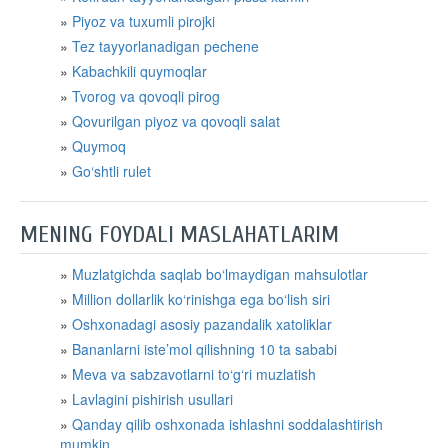
Piyoz va tuxumli pirojki
Tez tayyorlanadigan pechene
Kabachkili quymoqlar
Tvorog va qovoqli pirog
Qovurilgan piyoz va qovoqli salat
Quymoq
Go‘shtli rulet
MENING FOYDALI MASLAHATLARIM
Muzlatgichda saqlab bo‘lmaydigan mahsulotlar
Million dollarlik ko‘rinishga ega bo‘lish siri
Oshxonadagi asosiy pazandalik xatoliklar
Bananlarni iste’mol qilishning 10 ta sababi
Meva va sabzavotlarni to‘g‘ri muzlatish
Lavlagini pishirish usullari
Qanday qilib oshxonada ishlashni soddalashtirish
mumkin