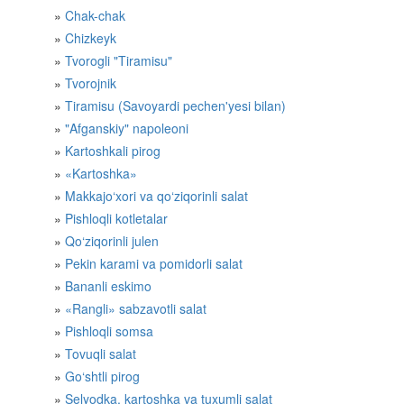
Chak-chak
Chizkeyk
Tvorogli "Tiramisu"
Tvorojnik
Tiramisu (Savoyardi pechen'yesi bilan)
"Afganskiy" napoleoni
Kartoshkali pirog
«Kartoshka»
Makkajo‘xori va qo‘ziqorinli salat
Pishloqli kotletalar
Qo‘ziqorinli julen
Pekin karami va pomidorli salat
Bananli eskimo
«Rangli» sabzavotli salat
Pishloqli somsa
Tovuqli salat
Go‘shtli pirog
Selyodka, kartoshka va tuxumli salat