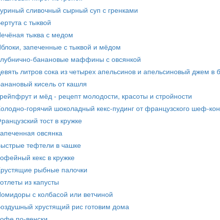
уриный сливочный сырный суп с гренками
ертута с тыквой
ечёная тыква с медом
блоки, запеченные с тыквой и мёдом
лубнично-банановые маффины с овсянкой
евять литров сока из четырех апельсинов и апельсиновый джем в 
анановый кисель от кашля
рейпфрут и мёд - рецепт молодости, красоты и стройности
олодно-горячий шоколадный кекс-пудинг от французского шеф-ко
ранцузский тост в кружке
апеченная овсянка
ыстрые тефтели в чашке
офейный кекс в кружке
рустящие рыбные палочки
отлеты из капусты
омидоры с колбасой или ветчиной
оздушный хрустящий рис готовим дома
офе по-венски