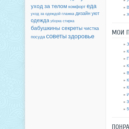
еда
уход за телом
комфорт
В
дизайн
уют
уход за одеждой
глажка
Х
одежда
уборка
стирка
бабушкины секреты
чистка
МОИ 
советы
здоровье
посуда
З
К
П
К
В
К
К
И
3
5
ПОНР