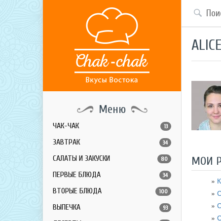
ALIC
Меню
ЧАК-ЧАК
13
ЗАВТРАК
34
САЛАТЫ И ЗАКУСКИ
МОИ 
80
ПЕРВЫЕ БЛЮДА
34
К
ВТОРЫЕ БЛЮДА
100
С
С
ВЫПЕЧКА
93
С