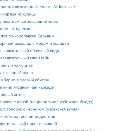
ростой витаминный салат "All-inclusive"
ихиртма из курицы
роматный согревающий кофе
офе по-турецки
лов по-королевски Барьяни
орячий шоколад с медом и корицей
езалкогольный яблочный сидр
езалкогольный глинтвейн
ряный чай-латте
люквенный пунш
мбирно-медовый сбитень
имний ягодный чай каркаде
ряный эггног
аркое с айвой (национальное узбекское блюдо)
олстолобик с чесноком (узбекская кухня)
изкейк из трех ингредиентов
ригинальный пирог с вишней
дивительный завтрак на скорую руку для ленивых