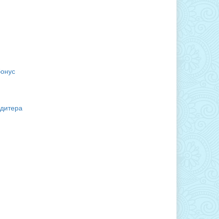
бонус
ндитера