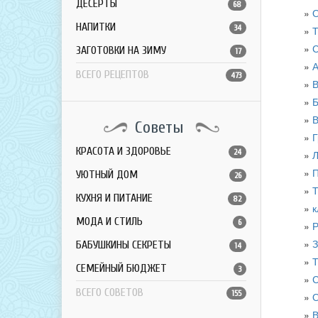
ДЕСЕРТЫ
68
О
НАПИТКИ
34
Т
С
ЗАГОТОВКИ НА ЗИМУ
17
А
ВСЕГО РЕЦЕПТОВ
473
В
Б
В
Советы
Г
КРАСОТА И ЗДОРОВЬЕ
24
Л
П
УЮТНЫЙ ДОМ
26
Т
КУХНЯ И ПИТАНИЕ
82
к
МОДА И СТИЛЬ
6
Р
З
БАБУШКИНЫ СЕКРЕТЫ
14
Т
СЕМЕЙНЫЙ БЮДЖЕТ
3
С
ВСЕГО СОВЕТОВ
155
О
В