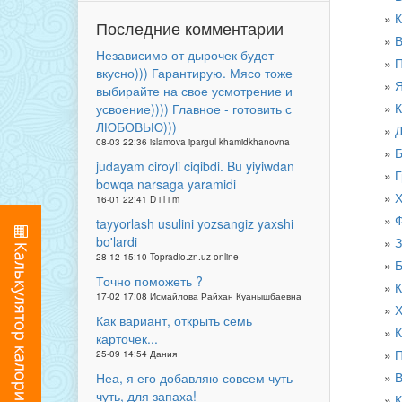
К
Последние комментарии
В
Независимо от дырочек будет
П
вкусно))) Гарантирую. Мясо тоже
Я
выбирайте на свое усмотрение и
К
усвоение)))) Главное - готовить с
ЛЮБОВЬЮ)))
Д
08-03 22:36 islamova ipargul khamidkhanovna
Б
judayam ciroyli ciqibdi. Bu yiyiwdan
Г
bowqa narsaga yaramidi
Х
16-01 22:41 D i l i m
Ф
tayyorlash usulini yozsangiz yaxshi
bo'lardi
З
28-12 15:10 Topradio.zn.uz online
Б
Точно поможеть ?
К
17-02 17:08 Исмайлова Райхан Куанышбаевна
Х
Как вариант, открыть семь
К
карточек...
П
25-09 14:54 Дания
В
Неа, я его добавляю совсем чуть-
чуть, для запаха!
К