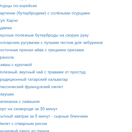
гурцы по-корейски
артинки (бутербродики) с солёными огурцами
уп Харчо
джика
кусные полезные бутерброды на скорую руку
олгарские ругувачки с лучшим тестом для чебуреков
осточная пряная айва с грецкими орехами
ранола
аваш с курочкой
олезный, вкусный чай с травами от простуд
радиционный татарский хальватар
лассический французский омлет
акушки
апеканка с лавашом
орт на сковороде за 30 минут
ытный завтрак за 5 минут - сырные блинчики
млет с отварным рисом
ишневый пирог из гренок