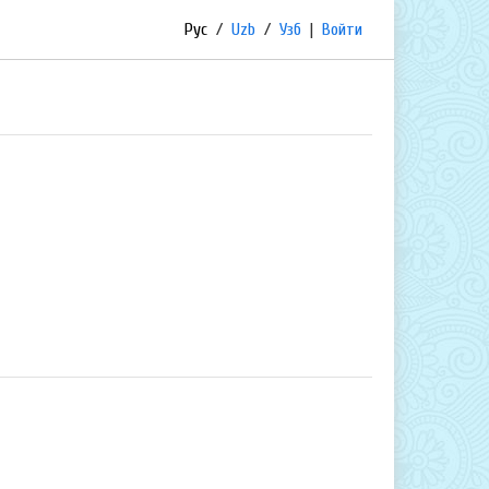
Рус
/
Uzb
/
Узб
|
Войти