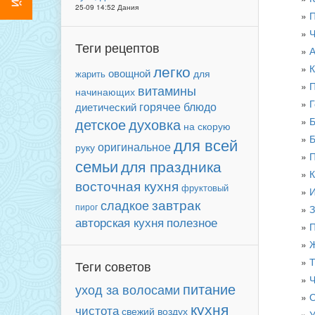
25-09 14:52 Дания
П
Ч
Теги рецептов
А
легко
К
овощной
для
жарить
П
витамины
начинающих
Г
горячее блюдо
диетический
детское
Б
духовка
на скорую
Б
для всей
оригинальное
руку
П
семьи
для праздника
К
восточная кухня
фруктовый
И
завтрак
сладкое
пирог
З
авторская кухня
полезное
П
Ж
Т
Теги советов
Ч
питание
уход за волосами
О
кухня
чистота
свежий воздух
У